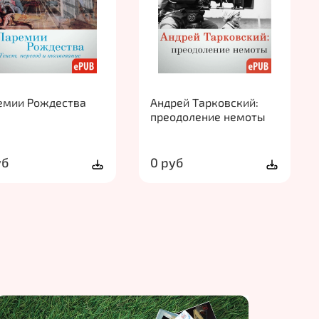
емии Рождества
Андрей Тарковский:
преодоление немоты
уб
0 руб