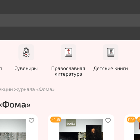
л
Сувениры
Православная
Детские книги
литература
лекции журнала «Фома»
 «Фома»
ePUB
PDF