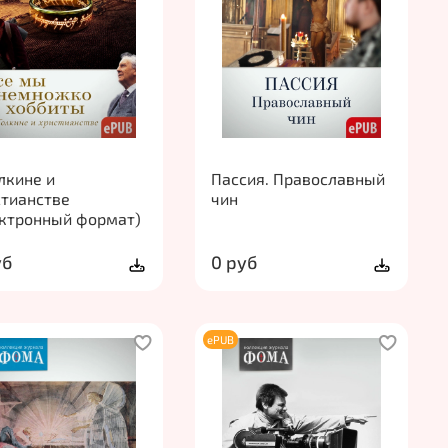
лкине и
Пассия. Православный
стианстве
чин
ектронный формат)
уб
0 руб
ePUB