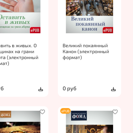
вить в живых. О
Великий покаянный
щинах на грани
Канон (электронный
рта (электронный
формат)
мат)
уб
0 руб
ePUB