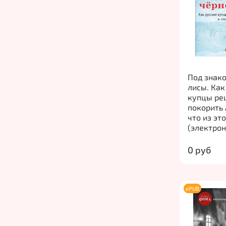
Под знак
лисы. Как
купцы ре
покорить
что из эт
(электро
0 руб
ePUB