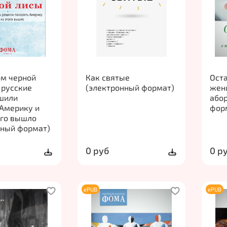
ом черной
Как святые
Оста
 русские
(электронный формат)
жен
шили
або
 Америку и
фор
ого вышло
нный формат)
0 руб
0 р
ePUB
ePUB