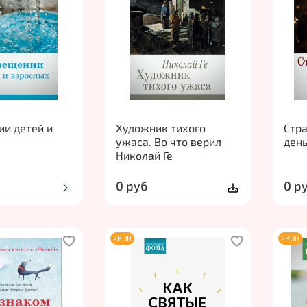
ии детей и
Художник тихого
Стра
ужаса. Во что верил
день
Николай Ге
0 руб
0 р
ePUB
ePUB