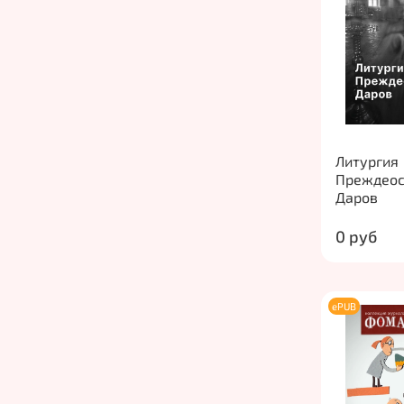
Литургия
Преждео
Даров
0 руб
ePUB