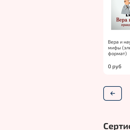
Вера и на
мифы (эл
формат)
0 руб
Серти