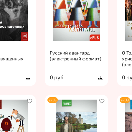
Русский авангард
О То
священных
(электронный формат)
хри
(эл
0 руб
0 р
ePUB
ePUB