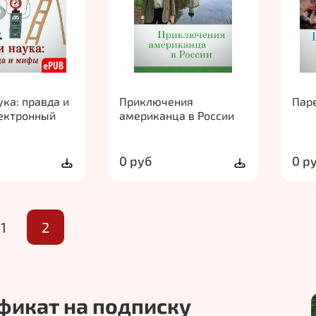
ука: правда и
Приключения
Пар
ектронный
американца в России
0 руб
0 р
1
2
фикат на подписку