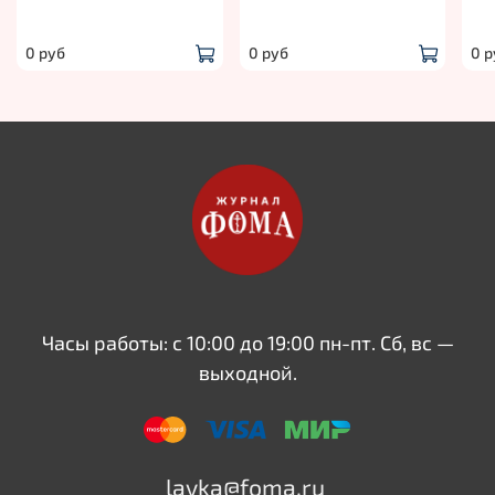
0 руб
0 руб
0 р
Часы работы: с 10:00 до 19:00 пн-пт. Сб, вс —
выходной.
lavka@foma.ru