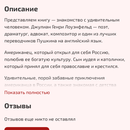
Описание
Представляем книгу — знакомство с удивительным
человеком. Джулиан Генри Лоуэнфельд — поэт,
драматург, адвокат, композитор и один из лучших
переводчиков Пушкина на английский язык.
Американец, который открыл для себя Россию,
полюбив ее богатую культуру. Сын иудея и католички,
который принял для себя православие и крестился.
Удивительные, порой забавные приключения
американца в России, а также знакомая с детства
поэзия А.С. Пушкина в переводе на английский язык в
Показать полностью
рамках коллекции журнала «Фома».
Отзывы
Отзывов еще никто не оставлял