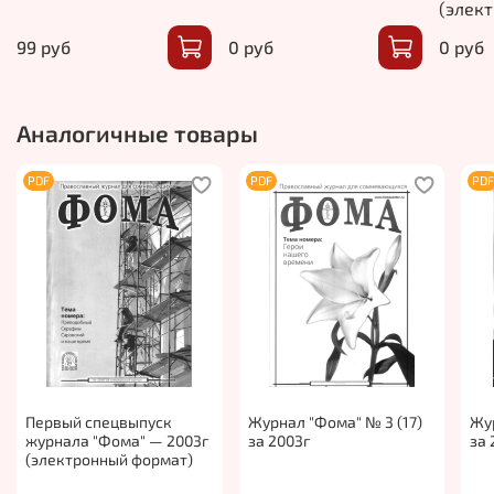
(элек
99 руб
0 руб
0 руб
Аналогичные товары
PDF
PDF
PD
Первый спецвыпуск
Журнал "Фома" № 3 (17)
Жур
журнала "Фома" — 2003г
за 2003г
за 
(электронный формат)