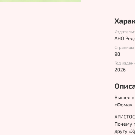
Хара
Издатель
АНО Ред
Страницы
98
Год издан
2026
Опис
Вышел в
«Фома».
ХРИСТОС
Почему п
другу «Х