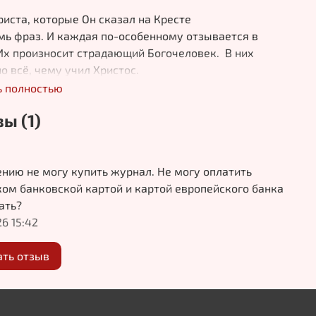
риста, которые Он сказал на Кресте
мь фраз. И каждая по-особенному отзывается в
Их произносит страдающий Богочеловек. В них
 всё, чему учил Христос.
ь полностью
ский сад: о чем молился Христос
я молитва Христа, о которой мы читаем в
ы (1)
и. О чем Он молился перед Голгофой.
Отец, или строгий Судия?
нию не могу купить журнал. Не могу оплатить
 читаю Евангелие, молитвы и богослужебные тексты,
ом банковской картой и картой европейского банка
ва разных образа Бога. В одних местах Он предстает
лать?
гий Судья, перед Которым страшно за каждый грех. В
26 15:42
 как милостивый Отец, Который все прощает и всех
…
ать отзыв
оится венчаться — вдруг разведемся?
ть, если мысли о важности и ответственности
го брака заставляют отказаться от венчания?