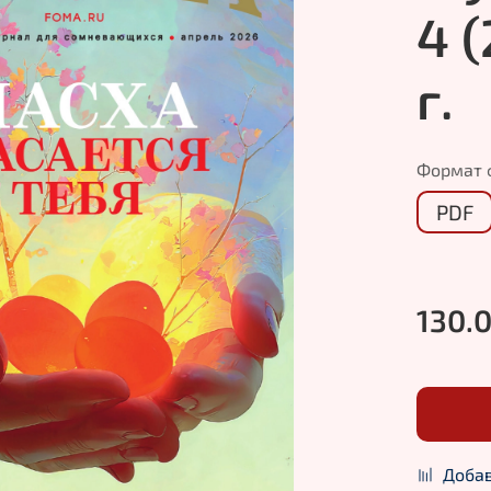
4 
г.
Формат 
PDF
130.
Добав