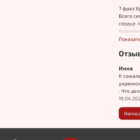
7 фраз Х
Всего се
сердце. 
выражено
Показат
Гефсиман
Последня
Отзыв
Евангели
Инна
Любящий 
К сожале
«Когда я
украинск
я вижу д
. Что де
как стро
19.04.20
других —
любит»
Напис
Жених б
Что дела
церковно