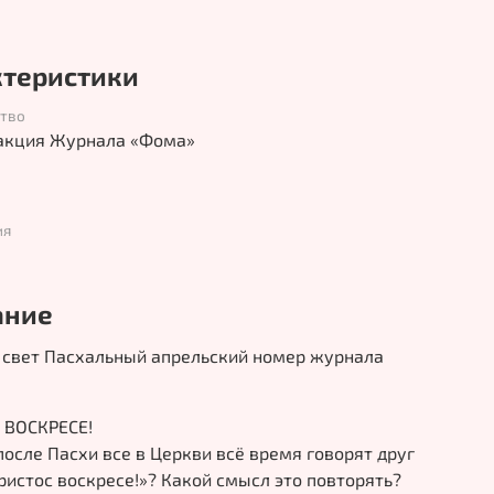
ктеристики
ство
акция Журнала «Фома»
ия
ание
 свет Пасхальный апрельский номер журнала
 ВОСКРЕСЕ!
осле Пасхи все в Церкви всё время говорят друг
ристос воскресе!»? Какой смысл это повторять?