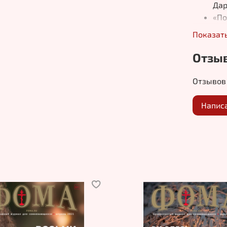
Дар
«По
Иго
Показат
Вел
Пат
Отзы
«Я 
буд
Отзывов 
из 
Заг
Напис
биб
«Мн
дел
зап
«Я 
Пла
Сем