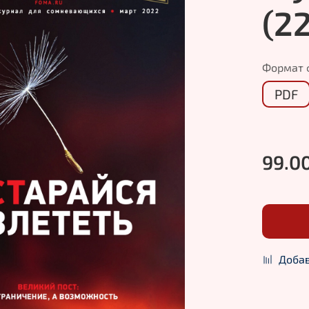
(2
Формат 
PDF
99.0
Добав