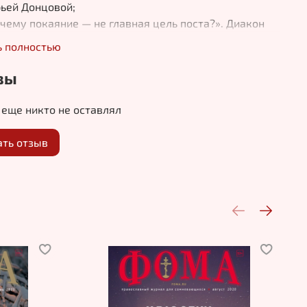
ьей Донцовой;
чему покаяние — не главная цель поста?». Диакон
рь Цуканов;
ь полностью
икий пост: возможность уловить сигналы вечности.
риарх Кирилл;
вы
недавно встретил ребят из своего района. Они как
то умерли». Истории подростков, которые выбрались
еще никто не оставлял
тьмы;
адки Ура. Что ученым удалось узнать о легендарном
ать отзыв
лейском городе;
е 13, думаю о смерти, никому не нужна. Что
ать?» Священник и психолог отвечают на вопрос
утавшегося подростка;
работал, задыхаясь от счастья». Картины Аркадия
стова, которые возвращают нам чувство дома;
ейное чтение. Христос в пустыне.