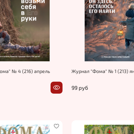
ма" № 4 (216) апрель
Журнал "Фома" № 1 (213) я
99 руб