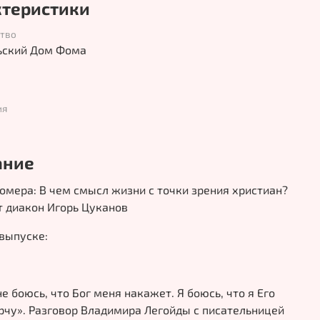
ктеристики
ство
ьский Дом Фома
ия
ание
омера: В чем смысл жизни с точки зрения христиан?
т диакон Игорь Цуканов
выпуске:
не боюсь, что Бог меня накажет. Я боюсь, что я Его
рчу». Разговор Владимира Легойды с писательницей