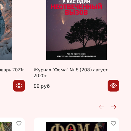
нварь 2021г
Журнал "Фома" № 8 (208) август
Ж
2020г
99 руб
9