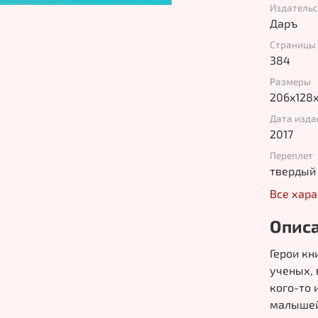
Издатель
Даръ
Страницы
384
Размеры
206x128
Дата изда
2017
Переплет
твердый
Все хар
Опис
Герои к
ученых, 
кого-то 
малышей,