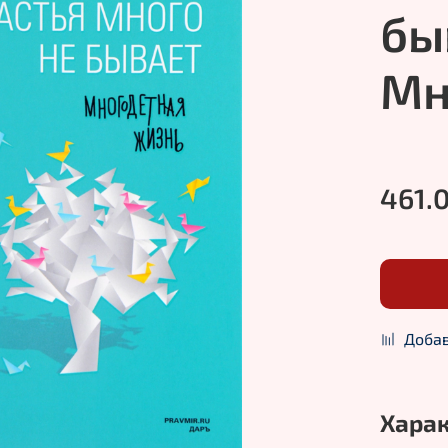
бы
Мн
461.
Добав
Хара