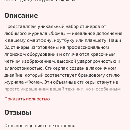
Описание
Представляем уникальный набор стикеров от
любимого журнала «Фома» — идеальное дополнение
к вашему смартфону, ноутбуку или планшету! Наши
3д стикеры изготовлены на профессиональном
японском оборудовании и отличаются красочным,
четким изображением, высокой ударопрочностью и
влагостойкостью. Стикерпак создан в лаконичном
дизайне, который соответствует брендовому стилю
журнала «Фома». Эти объемные стикеры станут не
просто украшением вашей техники, но и особенным
подарком для ценителей православной культуры и
Показать полностью
интеллектуального чтения. В набор стикеров
включены самые яркие и запоминающиеся слоганы с
Отзывы
обложек журнала «Фома», которые поднимут
настроение и вызовут интерес у окружающих. Эти
Отзывов еще никто не оставлял