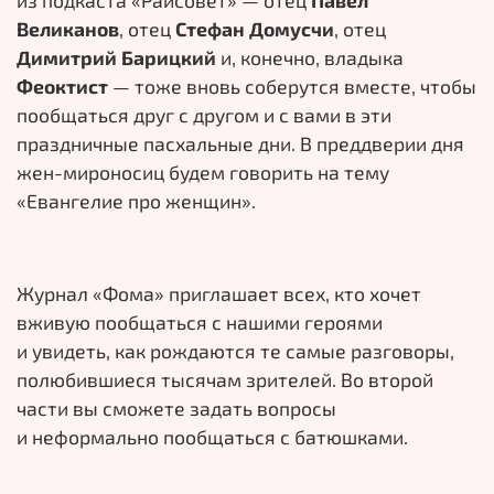
из
подкаста «Райсовет»
— отец
Павел
Великанов
, отец
Стефан Домусчи
, отец
Димитрий Барицкий
и, конечно, владыка
Феоктист
— тоже вновь соберутся вместе, чтобы
пообщаться друг с
другом и
с
вами в
эти
праздничные пасхальные дни. В
преддверии дня
жен-мироносиц будем говорить на
тему
«Евангелие про женщин».
Журнал «Фома» приглашает всех, кто хочет
вживую пообщаться с нашими героями
и увидеть, как рождаются те самые разговоры,
полюбившиеся тысячам зрителей. Во второй
части вы сможете задать вопросы
и неформально пообщаться с батюшками.